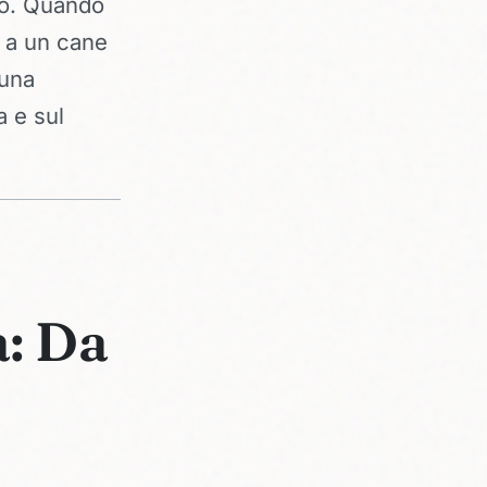
ano. Quando
o a un cane
 una
a e sul
a: Da