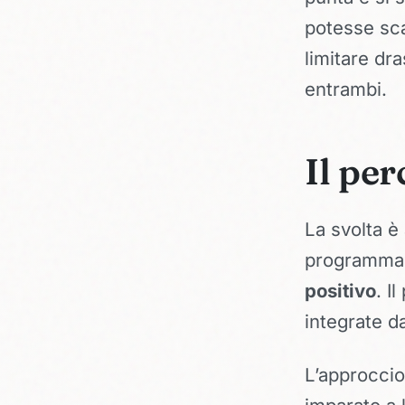
potesse sca
limitare dr
entrambi.
Il pe
La svolta è 
programma s
positivo
. I
integrate d
L’approccio