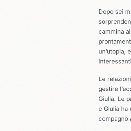
Dopo sei me
sorprendent
cammina al 
prontamente
un’utopia, 
interessanti
Le relazion
gestire l’ec
Giulia. Le 
e Giulia ha 
compagno a