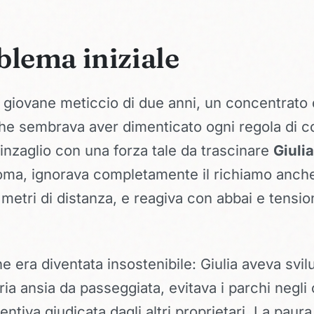
blema iniziale
 giovane meticcio di due anni, un concentrato 
he sembrava aver dimenticato ogni regola di c
uinzaglio con una forza tale da trascinare
Giuli
Roma, ignorava completamente il richiamo anc
 metri di distanza, e reagiva con abbai e tension
.
ne era diventata insostenibile: Giulia aveva svi
ia ansia da passeggiata, evitava i parchi negli o
entiva giudicata dagli altri proprietari. La pau