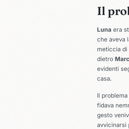
Il pro
Luna
era st
che aveva l
meticcia di
dietro
Mar
evidenti se
casa.
Il problema
fidava nem
gesto veniv
avvicinarsi