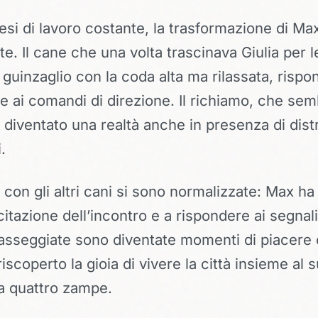
si di lavoro costante, la trasformazione di Max
e. Il cane che una volta trascinava Giulia per l
guinzaglio con la coda alta ma rilassata, risp
 ai comandi di direzione. Il richiamo, che se
è diventato una realtà anche in presenza di dist
.
i con gli altri cani si sono normalizzate: Max h
citazione dell’incontro e a rispondere ai segnali
passeggiate sono diventate momenti di piacere 
riscoperto la gioia di vivere la città insieme al 
 quattro zampe.