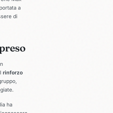
portata a
ssere di
apreso
un
el
rinforzo
 gruppo,
giate.
lia ha