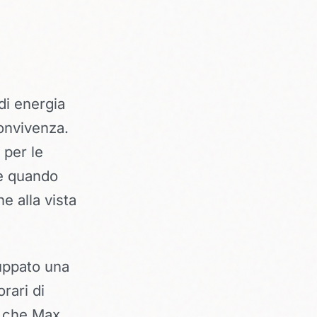
di energia
onvivenza.
a
per le
he quando
e alla vista
luppato una
rari di
ra che Max