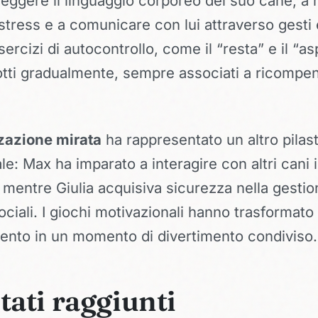
leggere il linguaggio corporeo del suo cane, a
i stress e a comunicare con lui attraverso gest
esercizi di autocontrollo, come il “resta” e il “a
dotti gradualmente, sempre associati a ricompe
zzazione mirata
ha rappresentato un altro pilas
e: Max ha imparato a interagire con altri cani
, mentre Giulia acquisiva sicurezza nella gestio
sociali. I giochi motivazionali hanno trasformato
ento in un momento di divertimento condiviso.
ltati raggiunti