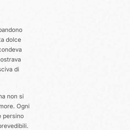
bbandono
ta dolce
scondeva
ostrava
sciva di
na non si
amore. Ogni
e persino
revedibili.