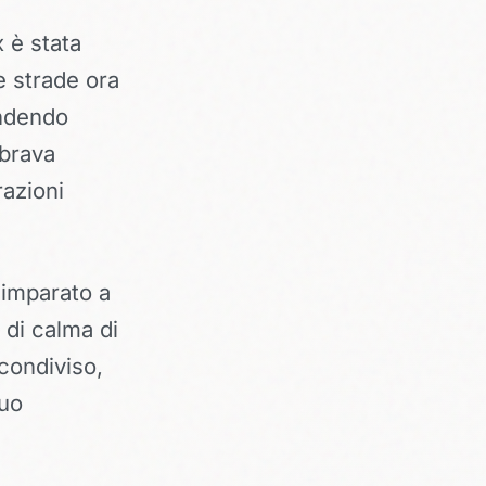
 è stata
e strade ora
ondendo
mbrava
razioni
a imparato a
 di calma di
condiviso,
suo