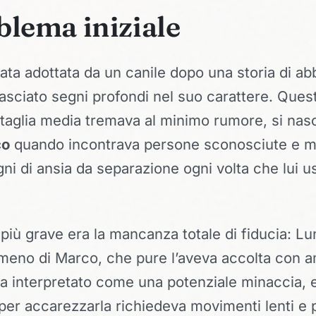
blema iniziale
ata adottata da un canile dopo una storia di a
asciato segni profondi nel suo carattere. Ques
 taglia media tremava al minimo rumore, si na
co
quando incontrava persone sconosciute e m
gni di ansia da separazione ogni volta che lui u
 più grave era la mancanza totale di fiducia: Lu
meno di Marco, che pure l’aveva accolta con 
a interpretato come una potenziale minaccia, 
 per accarezzarla richiedeva movimenti lenti e p