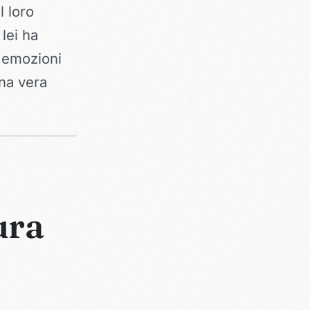
l loro
lei ha
 emozioni
una vera
ura