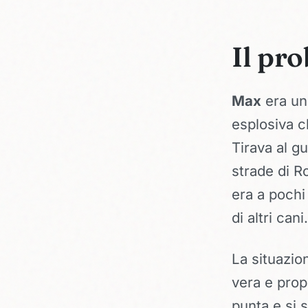
Il pro
Max
era un
esplosiva c
Tirava al g
strade di 
era a pochi
di altri cani
La situazio
vera e propr
punta e si s