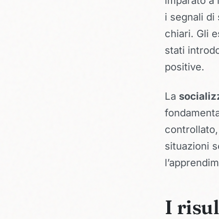
imparato a 
i segnali d
chiari. Gli 
stati intro
positive.
La
sociali
fondamental
controllato
situazioni 
l’apprendim
I risu