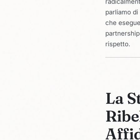
radicalment
parliamo di
che esegue 
partnership
rispetto.
La S
Ribe
Affi