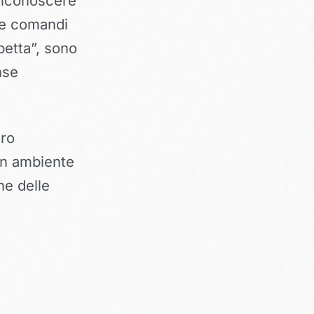
 riconoscere
i e comandi
spetta”, sono
nse
tro
 in ambiente
ne delle