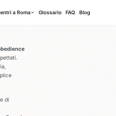
entri a Roma
Glossario
FAQ
Blog
obedience
ettati.
ia,
plice
e di